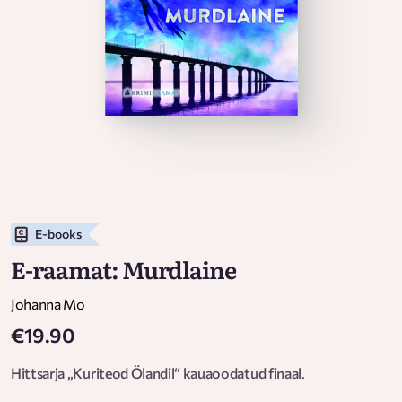
E-books
E-raamat: Murdlaine
Johanna Mo
€19.90
Hittsarja „Kuriteod Ölandil“ kauaoodatud finaal
.