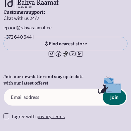
„Varjuliilia“, „Sünge mets“ ja „Värihein“.
Customer support
:
Chat with us 24/7
epood@rahvaraamat.ee
+372 640 6441
Find nearest store
Join our newsletter and stay up to date
with our latest offers!
Join
I agree with
privacy terms