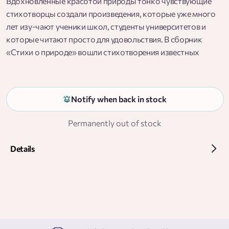
Вдохновлённые красотой природы тонко чувствующие
стихотворцы создали произведения, которые уже много
лет изу-чают ученики школ, студенты университетов и
которые читают просто для удовольствия. В сборник
«Стихи о природе» вошли стихотворения известных
русских поэтов XIX–XX веков: А. С. Пушкина, С. А. Есенина,
М. Ю. Лермонтова, А. А. Блока, Ф. И. Тютчева, А. А. Фета и
других. Многие произведения включены в школьную
Notify when back in stock
программу, в книге они даны целиком или отрывками.
Иллюстрации Александра Аземши. Для среднего
Permanently out of stock
школьного возраста.
Details