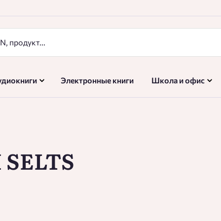
удиокниги
Электронные книги
Школа и офис
 SELTS