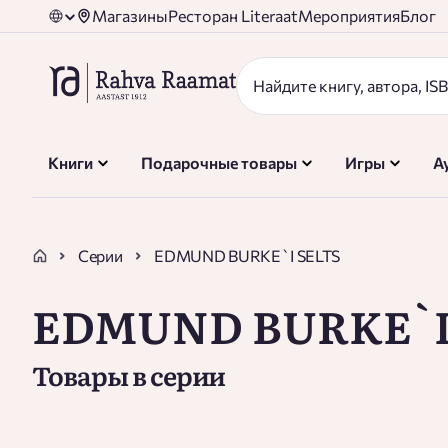
Магазины
Ресторан Literaat
Мероприятия
Блог
Книги
Подарочные товары
Игры
А
Серии
EDMUND BURKE`I SELTS
EDMUND BURKE`I
Товары в серии