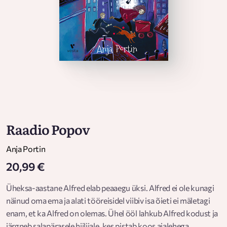
Raadio Popov
Anja Portin
20,99 €
Üheksa-aastane Alfred elab peaaegu üksi. Alfred ei ole kunagi
näinud oma ema ja alati tööreisidel viibiv isa õieti ei mäletagi
enam, et ka Alfred on olemas. Ühel ööl lahkub Alfred kodust ja
järgneb salapärasele hiilijale, kes pistab koos ajalehega