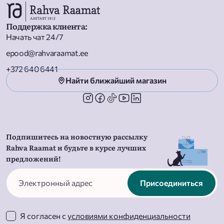
Поддержка клиента
:
Начать чат 24/7
epood@rahvaraamat.ee
+372 640 6441
Найти ближайший магазин
Подпишитесь на новостную рассылку
Rahva Raamat и будьте в курсе лучших
предложений!
Присоединиться
Я согласен с
условиями конфиденциальности