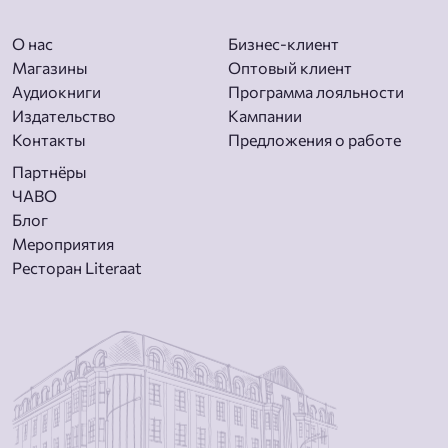
О нас
Бизнес-клиент
Магазины
Оптовый клиент
Aудиокниги
Программа лояльности
Издательство
Кампании
Контакты
Предложения о работе
Партнёры
ЧАВО
Блог
Мероприятия
Ресторан Literaat