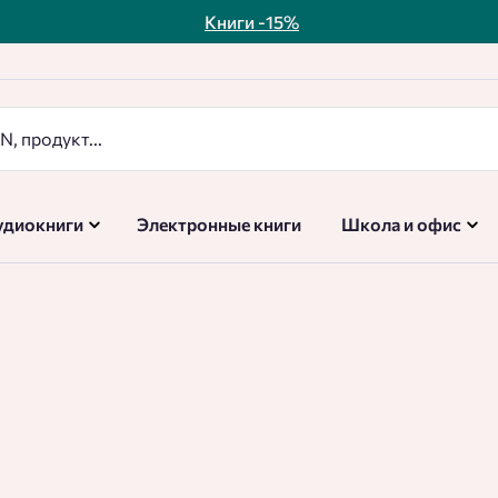
Книги
-15%
удиокниги
Электронные книги
Школа и офис