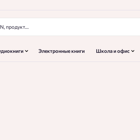
удиокниги
Электронные книги
Школа и офис