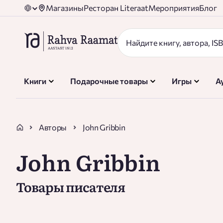
Магазины
Ресторан Literaat
Мероприятия
Блог
Книги
Подарочные товары
Игры
А
Авторы
John Gribbin
John Gribbin
Товары писателя