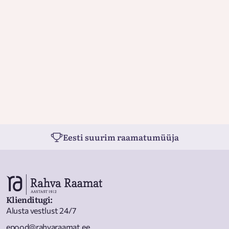
Eesti suurim raamatumüüja
Klienditugi
:
Alusta vestlust 24/7
epood@rahvaraamat.ee