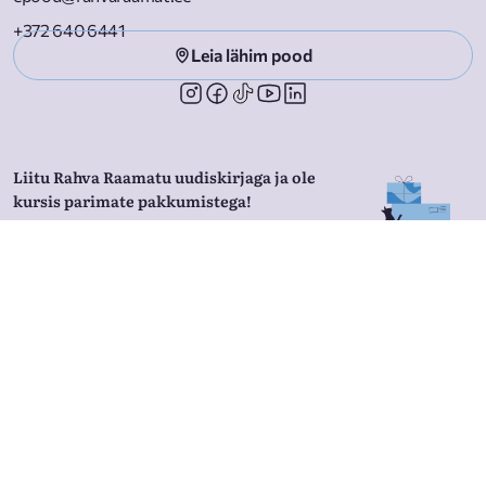
+372 640 6441
Leia lähim pood
Liitu Rahva Raamatu uudiskirjaga ja ole
kursis parimate pakkumistega!
Liitu
Nõustun
privaatsustingimustega
Rahva Raamatust
Äriklient
Raamatupoed
Hulgiklient
Rahva Raamatu äpp
Lojaalsusprogramm
Kirjastus
Allahindlused