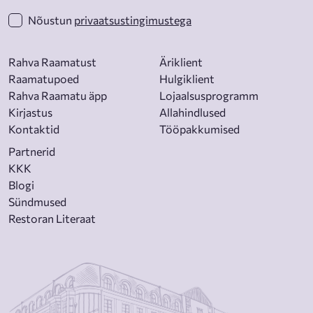
Nõustun
privaatsustingimustega
Rahva Raamatust
Äriklient
Raamatupoed
Hulgiklient
Rahva Raamatu äpp
Lojaalsusprogramm
Kirjastus
Allahindlused
Kontaktid
Tööpakkumised
Partnerid
KKK
Blogi
Sündmused
Restoran Literaat