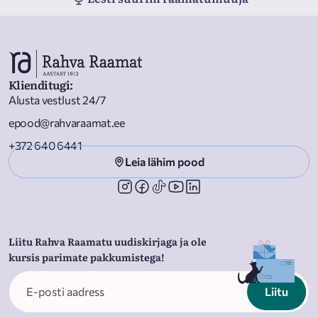
Klienditugi
:
Alusta vestlust 24/7
epood@rahvaraamat.ee
+372 640 6441
Leia lähim pood
Liitu Rahva Raamatu uudiskirjaga ja ole
kursis parimate pakkumistega!
Liitu