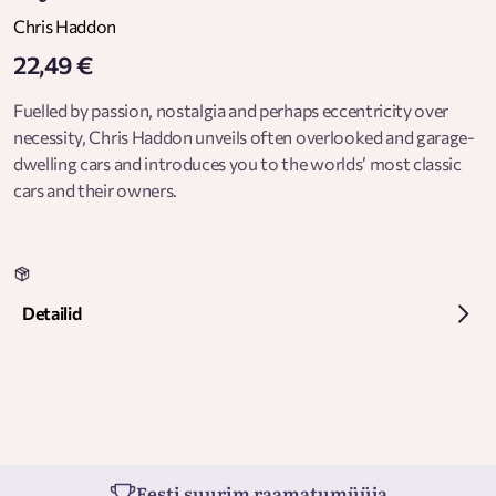
Chris Haddon
22,49 €
Fuelled by passion, nostalgia and perhaps eccentricity over
necessity, Chris Haddon unveils often overlooked and garage-
dwelling cars and introduces you to the worlds’ most classic
cars and their owners.
Detailid
Eesti suurim raamatumüüja