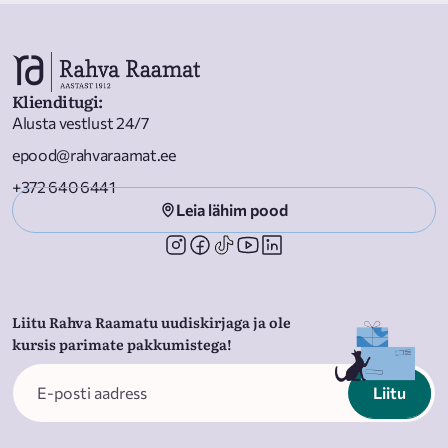
Klienditugi
:
Alusta vestlust 24/7
epood@rahvaraamat.ee
+372 640 6441
Leia lähim pood
Liitu Rahva Raamatu uudiskirjaga ja ole
kursis parimate pakkumistega!
Liitu