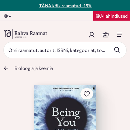
TÄNA kõik raamatud
-15%
Allahindlused
Bioloogia ja keemia