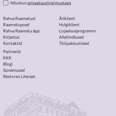
Nõustun
privaatsustingimustega
Rahva Raamatust
Äriklient
Raamatupoed
Hulgiklient
Rahva Raamatu äpp
Lojaalsusprogramm
Kirjastus
Allahindlused
Kontaktid
Tööpakkumised
Partnerid
KKK
Blogi
Sündmused
Restoran Literaat