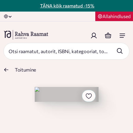
TÄNA kõik raamatud
-15%
Allahindlused
Toitumine