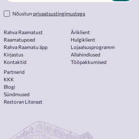
Nõustun
privaatsustingimustega
Rahva Raamatust
Äriklient
Raamatupoed
Hulgiklient
Rahva Raamatu äpp
Lojaalsusprogramm
Kirjastus
Allahindlused
Kontaktid
Tööpakkumised
Partnerid
KKK
Blogi
Sündmused
Restoran Literaat