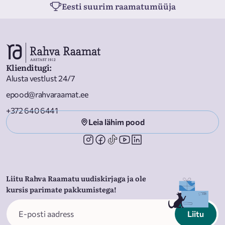
Eesti suurim raamatumüüja
Klienditugi
:
Alusta vestlust 24/7
epood@rahvaraamat.ee
+372 640 6441
Leia lähim pood
Liitu Rahva Raamatu uudiskirjaga ja ole
kursis parimate pakkumistega!
Liitu