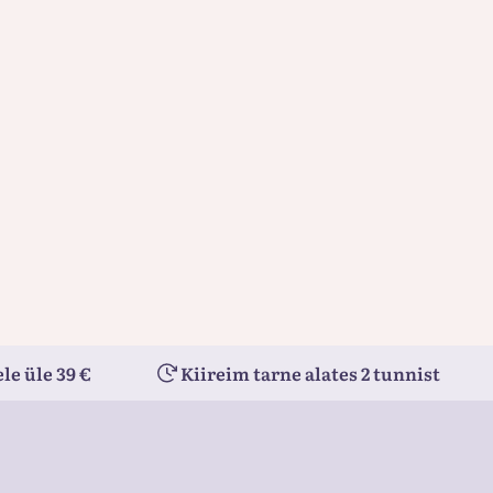
ido por el célebre Dr. Phil, es una life coach cuyo propósito
r el amor propio y la aceptación corporal tras sus propias
elo de talla grande. Rosie ha abierto camino a las latinas de
hispana como presentadora ocasional para Telemundo y
con su esposo y sus cuatro hermosos hijos.
le üle 39 €
Kiireim tarne alates 2 tunnist