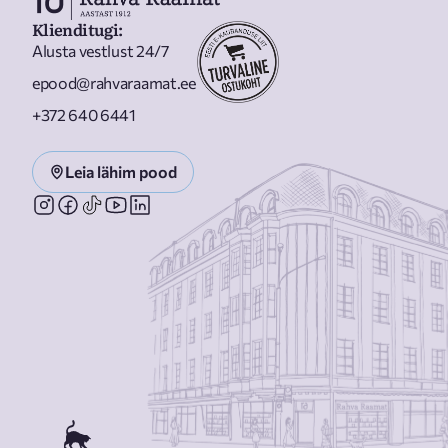
Klienditugi
:
Alusta vestlust 24/7
epood@rahvaraamat.ee
+372 640 6441
Leia lähim pood