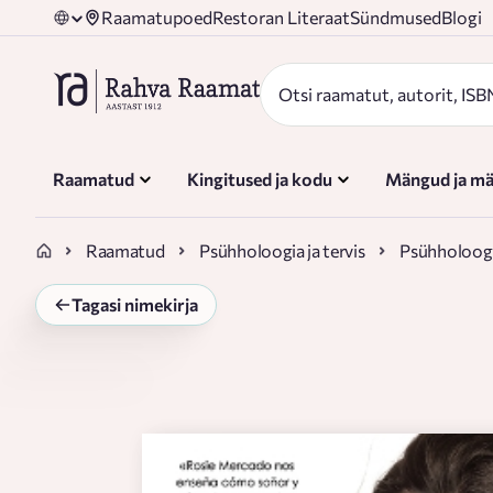
Raamatupoed
Restoran Literaat
Sündmused
Blogi
Raamatud
Kingitused ja kodu
Mängud ja mä
Raamatud
Psühholoogia ja tervis
Psühholoogi
Tagasi nimekirja