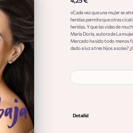
4,25 €
«Cada vez que una mujer se atre
heridas permite que otras cicat
heridas. Y que las vidas de mucha
María Doria, autora de La muje
Mercado ha sido todo menos fáci
dado a luz a tres hijos a solas
llegó a pesar más de ciento och
emocionalmente. Pero Rosie deci
plan, aceptó sus «defectos», y 
propio. Estas revelaciones no s
empresaria, modelo de talla gra
vida por ella y sus hijos. La la
mexicoamericana de talla grande
Rosie nos cuenta los jugosos det
coach que es hoy, regalándonos
Detailid
ROSIE MERCADO es modelo mex
2019 de People en Español. Ad