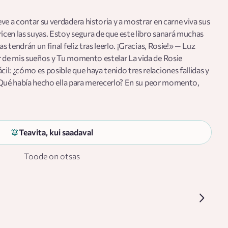
ve a contar su verdadera historia y a mostrar en carne viva sus
ricen las suyas. Estoy segura de que este libro sanará muchas
s tendrán un final feliz tras leerlo. ¡Gracias, Rosie!» — Luz
r de mis sueños y Tu momento estelar La vida de Rosie
l: ¿cómo es posible que haya tenido tres relaciones fallidas y
? ¿Qué había hecho ella para merecerlo? En su peor momento,
enta kilos tras toda una vida con baja autoestima y de comer
dió cambiarla por completo y dejar de ser la víctima. Ideó un
descubrió el tipo de amor más importante y esencial: el amor
ólo la llevaron a alcanzar sus sueños como maquillista,
Teavita, kui saadaval
nde y presentadora de televisión, sino a mejorar su calidad de
tina con baja autoestima son las inspiradoras memorias de una
Toode on otsas
 que se dejó finalmente guiar por su intuición, fe y ambición.
alles de cómo llegó a convertirse en la superestrella y life
 importantes y poderosos consejos de vida en el camino.
icoamericana y una de Las 25 mujeres más poderosas del
emás de haber participado como copresentadora del