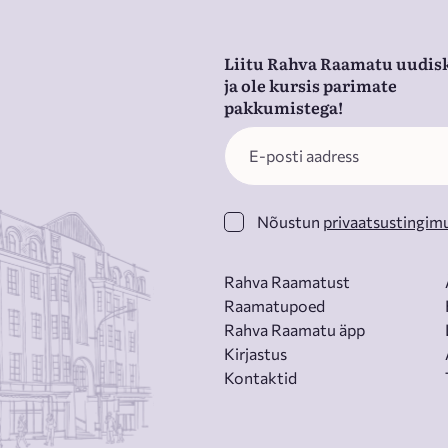
Liitu Rahva Raamatu uudisk
ja ole kursis parimate
pakkumistega!
Nõustun
privaatsustingim
Rahva Raamatust
Raamatupoed
Rahva Raamatu äpp
Kirjastus
Kontaktid