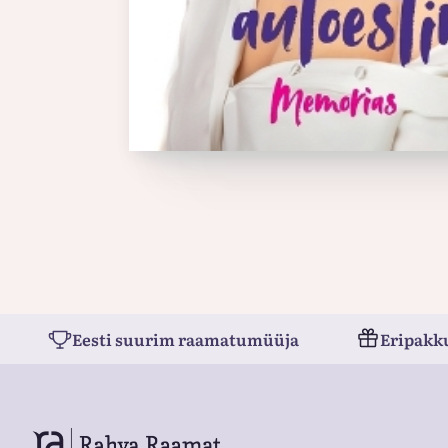
Eesti suurim raamatumüüja
Eripakk