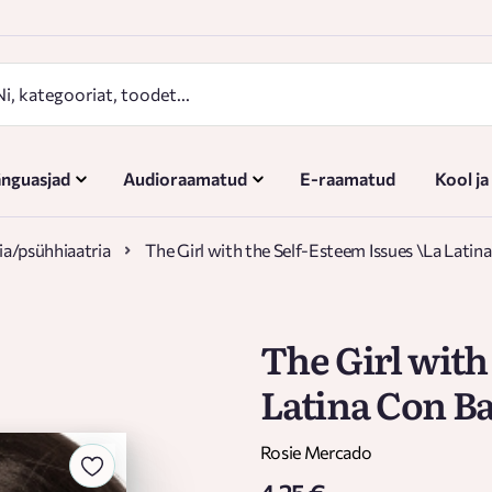
nguasjad
Audioraamatud
E-raamatud
Kool ja
a/psühhiaatria
The Girl with the Self-Esteem Issues \La Latin
The Girl with
Latina Con Ba
Rosie Mercado