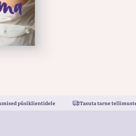
programa Face The Truth, produc
es inspirar, motivar y abogar po
vivencias como empresaria y mod
talla grande en la televisión 
Univisión. Vive en Los Ángeles 
umised püsiklientidele
Tasuta tarne tellimuste