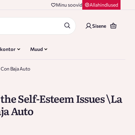
Minu soovid
Allahindlused
Sisene
 kontor
Muud
a Con Baja Auto
 the Self-Esteem Issues \La
ja Auto