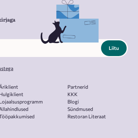
irjaga
Liitu
ustega
Äriklient
Partnerid
Hulgiklient
KKK
Lojaalsusprogramm
Blogi
Allahindlused
Sündmused
Tööpakkumised
Restoran Literaat