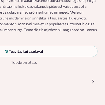
lles põlvkonda määratlevas eneseabiraamatus nagu skalpelliga
a näitab meile, kuidas vabaneda pidevast vajadusest olla
riselt saada paremad ja õnnelikumad inimesed. Meile on
iivne mõtlemine on õnneliku ja täisväärtusliku elu võti.
ark Manson. Mansoni meeletult populaarses internetiblogis ei
 ega ümber nurga. Tema räägib asjadest nii, nagu need on – annus
tõde, mida tänapäeval kangesti napib.
 oleme võimelised hoolima, nii et meil tuleb välja selgitada, mis
tab Manson. „Kuradile! Suva olemise peen kunst“ on kui
Teavita, kui saadaval
õlgadest kinni haarab, sulle sügavale silma vaatab ja sinuga
Toode on otsas
ühtlasi täis tujutõstvaid lookesi ja halastamatut huumorit; see
ri põlvkonnale, et aidata eluga rahul olla ja kahe jalaga maa