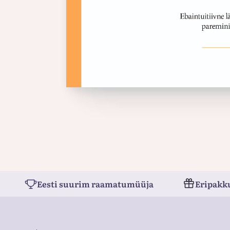
Eesti suurim raamatumüüja
Eripakk