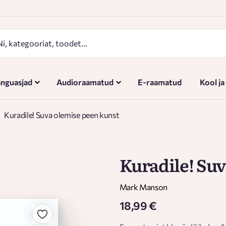
nguasjad
Audioraamatud
E-raamatud
Kool ja
Kuradile! Suva olemise peen kunst
Kuradile! Suv
Mark Manson
18,99 €