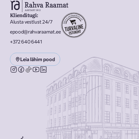
Klienditugi
:
Alusta vestlust 24/7
epood@rahvaraamat.ee
+372 640 6441
Leia lähim pood