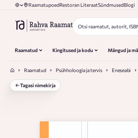
Raamatupoed
Restoran Literaat
Sündmused
Blogi
Raamatud
Kingitused ja kodu
Mängud ja mä
Raamatud
Psühholoogia ja tervis
Eneseabi
Tagasi nimekirja