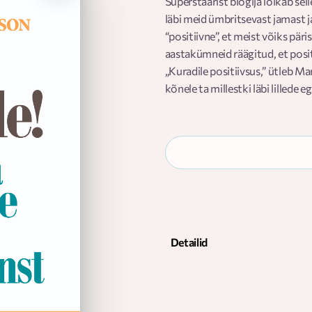
Superstaarist blogija lõikab se
läbi meid ümbritsevast jamast j
“positiivne”, et meist võiks pä
aastakümneid räägitud, et posit
„Kuradile positiivsus,” ütleb M
kõnele ta millestki läbi lillede
toorest, värskendavat ja ausat 
On piiratud arv asju, millest me
meile tõesti korda läheb, selgi
hädavajalik hetk, kus keegi sul 
päriselt räägib, kuid raamat on 
on kui värskendav kõrvakiil auto
peal püsida.
Detailid