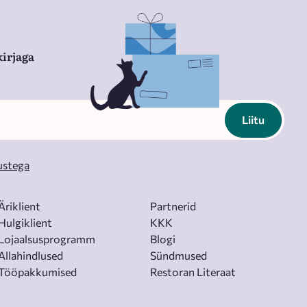
irjaga
Liitu
ustega
Äriklient
Partnerid
Hulgiklient
KKK
Lojaalsusprogramm
Blogi
Allahindlused
Sündmused
Tööpakkumised
Restoran Literaat