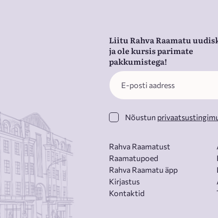
Liitu Rahva Raamatu uudisk
ja ole kursis parimate
pakkumistega!
Nõustun
privaatsustingim
Rahva Raamatust
Raamatupoed
Rahva Raamatu äpp
Kirjastus
Kontaktid