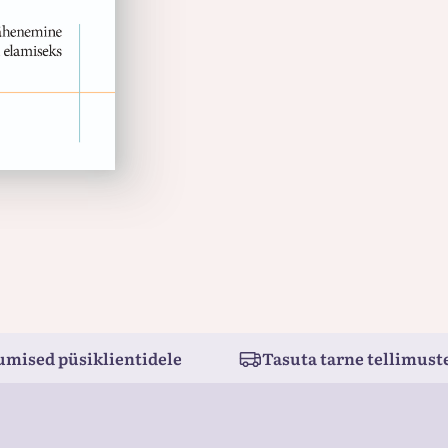
umised püsiklientidele
Tasuta tarne tellimuste