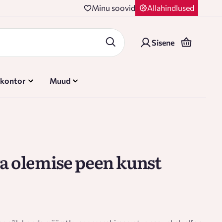
Minu soovid
Allahindlused
Sisene
 kontor
Muud
a olemise peen kunst