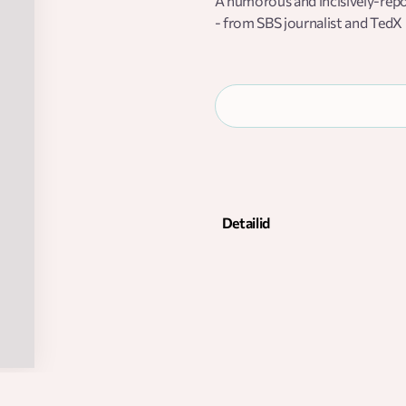
A humorous and incisively-repor
- from SBS journalist and TedX
Detailid