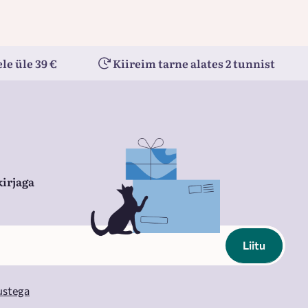
le üle 39 €
Kiireim tarne alates 2 tunnist
irjaga
Liitu
ustega