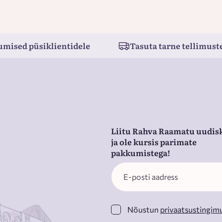
umised püsiklientidele
Tasuta tarne tellimuste
Liitu Rahva Raamatu uudisk
ja ole kursis parimate
pakkumistega!
Nõustun
privaatsustingim