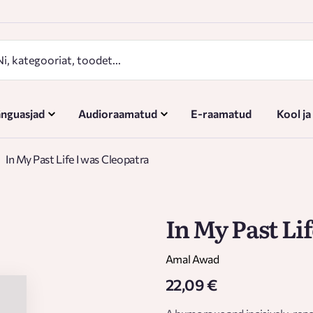
nguasjad
Audioraamatud
E-raamatud
Kool ja
In My Past Life I was Cleopatra
In My Past Li
Amal Awad
22,09 €