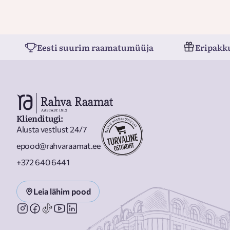
Eesti suurim raamatumüüja
Eripakk
Klienditugi
:
Alusta vestlust 24/7
epood@rahvaraamat.ee
+372 640 6441
Leia lähim pood