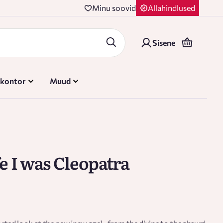
Minu soovid
Allahindlused
Sisene
 kontor
Muud
fe I was Cleopatra