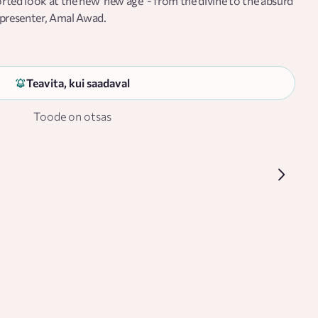
ted look at the new 'new age' - from the divine to the absurd
 presenter, Amal Awad.
Teavita, kui saadaval
Toode on otsas