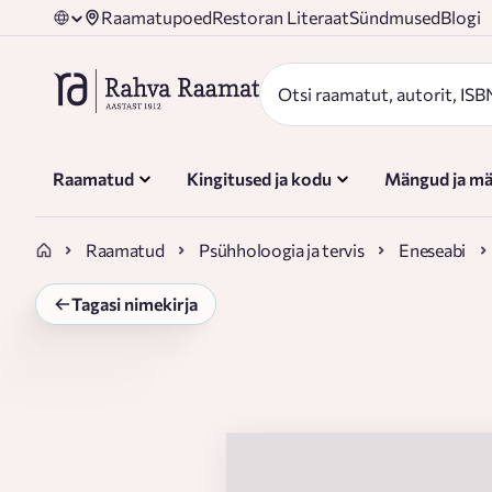
Raamatupoed
Restoran Literaat
Sündmused
Blogi
Raamatud
Kingitused ja kodu
Mängud ja mä
Raamatud
Psühholoogia ja tervis
Eneseabi
Tagasi nimekirja