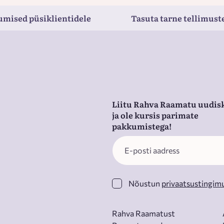
umised püsiklientidele
Tasuta tarne tellimuste
Liitu Rahva Raamatu uudisk
ja ole kursis parimate
pakkumistega!
Nõustun
privaatsustingim
Rahva Raamatust