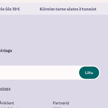
le üle 39 €
Kiireim tarne alates 2 tunnist
irjaga
Liitu
ustega
Äriklient
Partnerid