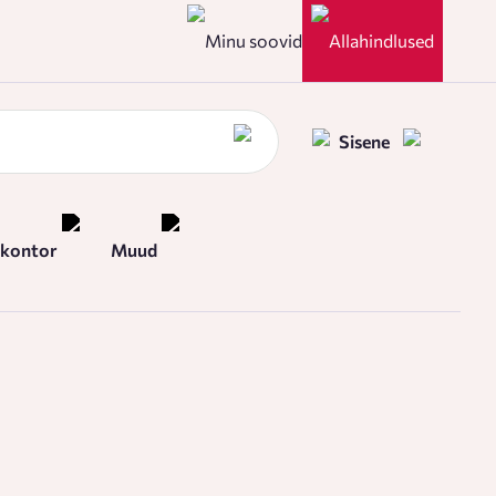
Minu soovid
Allahindlused
Sisene
 kontor
Muud