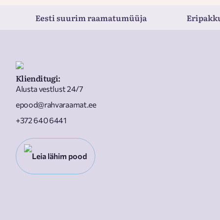
Eesti suurim raamatumüüja
Eripakk
Klienditugi
:
Alusta vestlust 24/7
epood@rahvaraamat.ee
+372 640 6441
Leia lähim pood