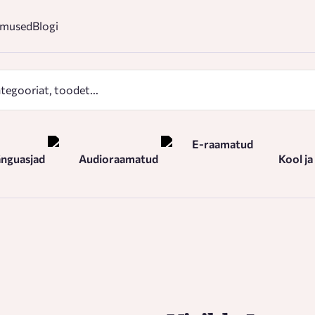
mused
Blogi
E-raamatud
nguasjad
Audioraamatud
Kool ja