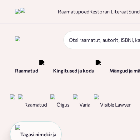
Raamatupoed
Restoran Literaat
Sünd
Raamatud
Kingitused ja kodu
Mängud ja mä
Raamatud
Õigus
Varia
Visible Lawyer
Tagasi nimekirja