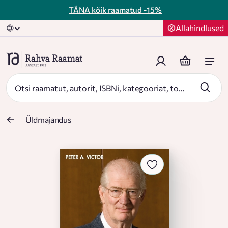
TÄNA kõik raamatud
-15%
Allahindlused
Üldmajandus