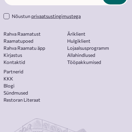
Nõustun
privaatsustingimustega
Rahva Raamatust
Äriklient
Raamatupoed
Hulgiklient
Rahva Raamatu äpp
Lojaalsusprogramm
Kirjastus
Allahindlused
Kontaktid
Tööpakkumised
Partnerid
KKK
Blogi
Sündmused
Restoran Literaat