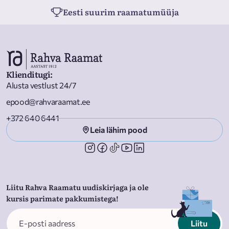
Eesti suurim raamatumüüja
Klienditugi
:
Alusta vestlust 24/7
epood@rahvaraamat.ee
+372 640 6441
Leia lähim pood
Liitu Rahva Raamatu uudiskirjaga ja ole
kursis parimate pakkumistega!
Liitu