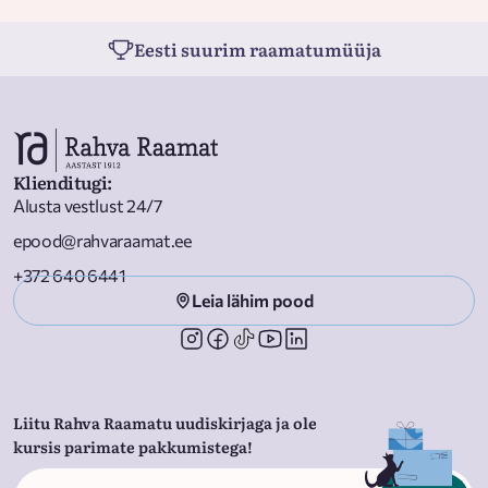
Eesti suurim raamatumüüja
Klienditugi
:
Alusta vestlust 24/7
epood@rahvaraamat.ee
+372 640 6441
Leia lähim pood
Liitu Rahva Raamatu uudiskirjaga ja ole
kursis parimate pakkumistega!