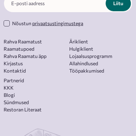
Liitu
Nõustun
privaatsustingimustega
Rahva Raamatust
Äriklient
Raamatupoed
Hulgiklient
Rahva Raamatu äpp
Lojaalsusprogramm
Kirjastus
Allahindlused
Kontaktid
Tööpakkumised
Partnerid
KKK
Blogi
Sündmused
Restoran Literaat