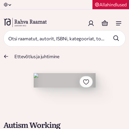
Allahindlused
Ettevõtlus ja juhtimine
Autism Working