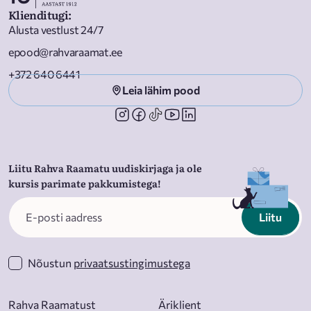
Klienditugi
:
Alusta vestlust 24/7
epood@rahvaraamat.ee
+372 640 6441
Leia lähim pood
Liitu Rahva Raamatu uudiskirjaga ja ole
kursis parimate pakkumistega!
Liitu
Nõustun
privaatsustingimustega
Rahva Raamatust
Äriklient