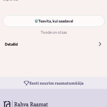
Teavita, kui saadaval
Toode on otsas
Detailid
Eesti suurim raamatumüüja