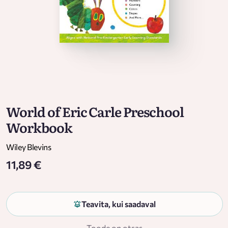
World of Eric Carle Preschool
Workbook
Wiley Blevins
11,89 €
Teavita, kui saadaval
Toode on otsas