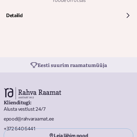
Detailid
Eesti suurim raamatumüüja
Klienditugi
:
Alusta vestlust 24/7
epood@rahvaraamat.ee
+372 640 6441
Leia lähim pood