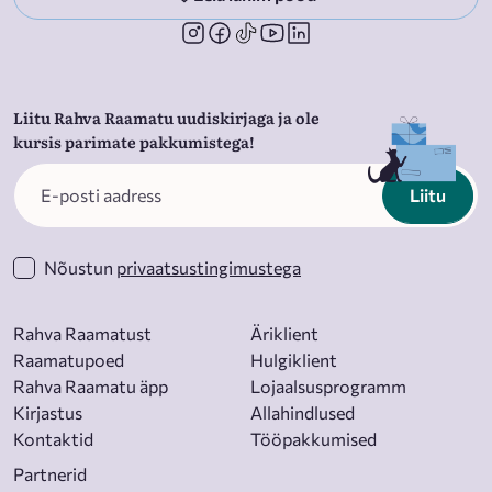
Liitu Rahva Raamatu uudiskirjaga ja ole
kursis parimate pakkumistega!
Liitu
Nõustun
privaatsustingimustega
Rahva Raamatust
Äriklient
Raamatupoed
Hulgiklient
Rahva Raamatu äpp
Lojaalsusprogramm
Kirjastus
Allahindlused
Kontaktid
Tööpakkumised
Partnerid