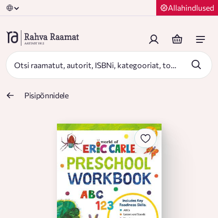
Allahindlused
Pisipõnnidele