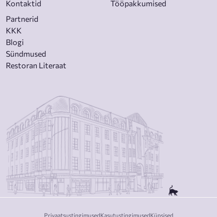
Kontaktid
Tööpakkumised
Partnerid
KKK
Blogi
Sündmused
Restoran Literaat
Privaatsustingimused
Kasutustingimused
Küpsised