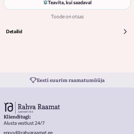
Teavita, kui saadaval
Toode on otsas
Detailid
Eesti suurim raamatumüüja
Klienditugi
:
Alusta vestlust 24/7
epood@rahvaraamat.ee