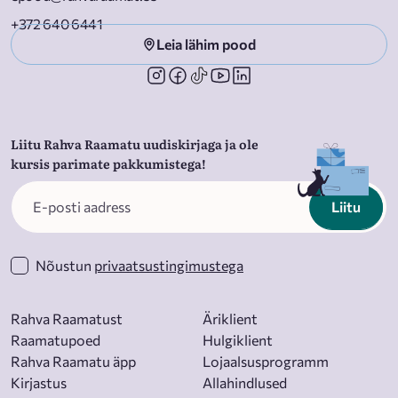
+372 640 6441
Leia lähim pood
Liitu Rahva Raamatu uudiskirjaga ja ole
kursis parimate pakkumistega!
Liitu
Nõustun
privaatsustingimustega
Rahva Raamatust
Äriklient
Raamatupoed
Hulgiklient
Rahva Raamatu äpp
Lojaalsusprogramm
Kirjastus
Allahindlused