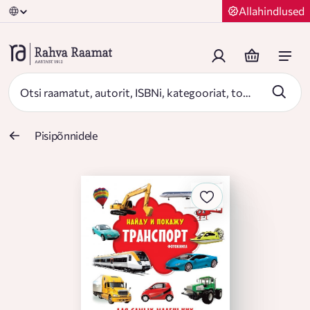
Allahindlused
Pisipõnnidele