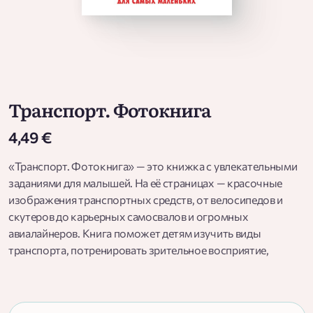
Транспорт. Фотокнига
4,49 €
«Транспорт. Фотокнига» — это книжка с увлекательными
заданиями для малышей. На её страницах — красочные
изображения транспортных средств, от велосипедов и
скутеров до карьерных самосвалов и огромных
авиалайнеров. Книга поможет детям изучить виды
транспорта, потренировать зрительное восприятие,
развить внимание и наблюдательность. Для дошкольного
возраста.