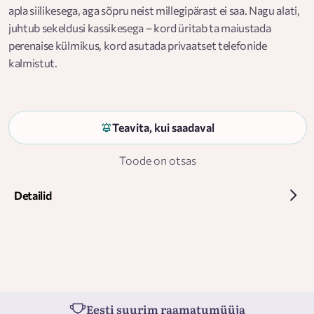
apla siilikesega, aga sõpru neist millegipärast ei saa. Nagu alati,
juhtub sekeldusi kassikesega – kord üritab ta maiustada
perenaise külmikus, kord asutada privaatset telefonide
kalmistut.
Ja veel jutustab see raamat põrsast, kellest saab valvekoer,
kosmosetulnukatest ja võitlusest ülbete varestega,
merikaelkirjakust ja salapärasest „ameeriklasest“, kes elavat
Teavita, kui saadaval
metsajärves, ning paljust muustki, mis toimub majas vikerkaare
Toode on otsas
all.
Detailid
Eesti suurim raamatumüüja