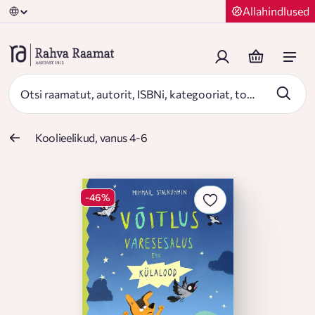
Allahindlused
Koolieelikud, vanus 4-6
-46%