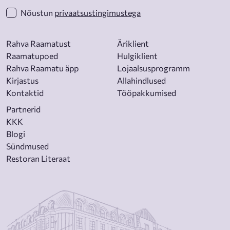
Nõustun
privaatsustingimustega
Rahva Raamatust
Äriklient
Raamatupoed
Hulgiklient
Rahva Raamatu äpp
Lojaalsusprogramm
Kirjastus
Allahindlused
Kontaktid
Tööpakkumised
Partnerid
KKK
Blogi
Sündmused
Restoran Literaat