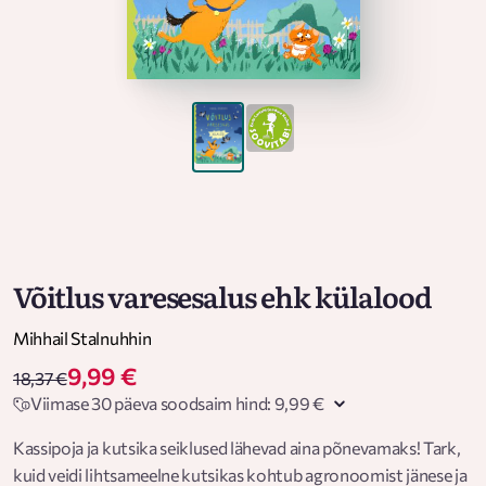
Võitlus varesesalus ehk külalood
Mihhail Stalnuhhin
9,99 €
18,37 €
Viimase 30 päeva soodsaim hind: 9,99 €
Kassipoja ja kutsika seiklused lähevad aina põnevamaks! Tark,
kuid veidi lihtsameelne kutsikas kohtub agronoomist jänese ja