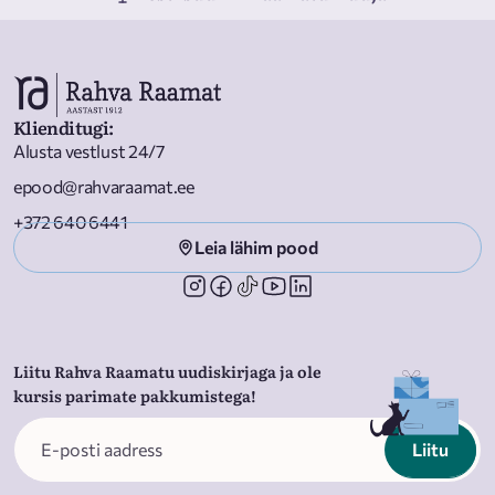
Klienditugi
:
Alusta vestlust 24/7
epood@rahvaraamat.ee
+372 640 6441
Leia lähim pood
Liitu Rahva Raamatu uudiskirjaga ja ole
kursis parimate pakkumistega!
Liitu