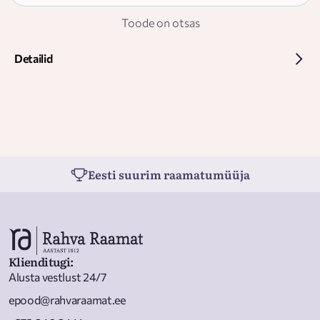
Toode on otsas
Detailid
Eesti suurim raamatumüüja
Klienditugi
:
Alusta vestlust 24/7
epood@rahvaraamat.ee