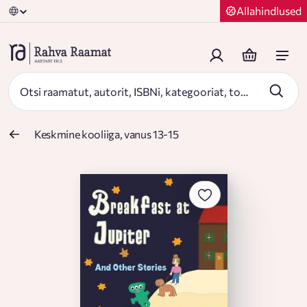
Allahindlused
Keskmine kooliiga, vanus 13-15