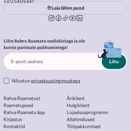
+372 640 6441
Leia lähim pood
Liitu Rahva Raamatu uudiskirjaga ja ole
kursis parimate pakkumistega!
Liitu
Nõustun
privaatsustingimustega
Rahva Raamatust
Äriklient
Raamatupoed
Hulgiklient
Rahva Raamatu äpp
Lojaalsusprogramm
Kirjastus
Allahindlused
Kontaktid
Tööpakkumised