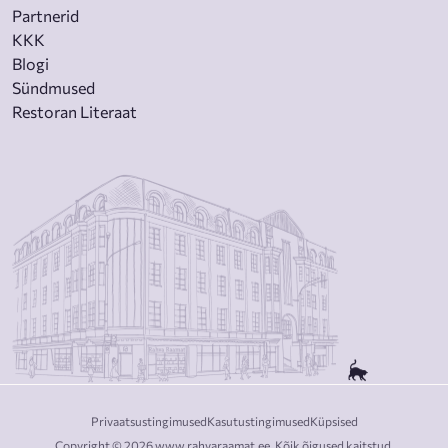
Partnerid
KKK
Blogi
Sündmused
Restoran Literaat
Privaatsustingimused
Kasutustingimused
Küpsised
Copyright © 2026 www.rahvaraamat.ee. Kõik õigused kaitstud.