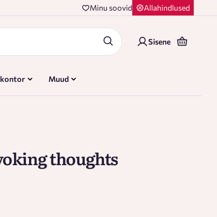
Minu soovid
Allahindlused
Sisene
 kontor
Muud
oking thoughts