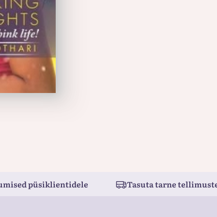
umised püsiklientidele
Tasuta tarne tellimuste