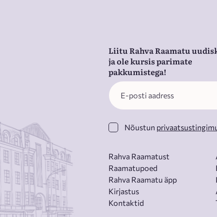
Liitu Rahva Raamatu uudisk
ja ole kursis parimate
pakkumistega!
Nõustun
privaatsustingim
Rahva Raamatust
Raamatupoed
Rahva Raamatu äpp
Kirjastus
Kontaktid