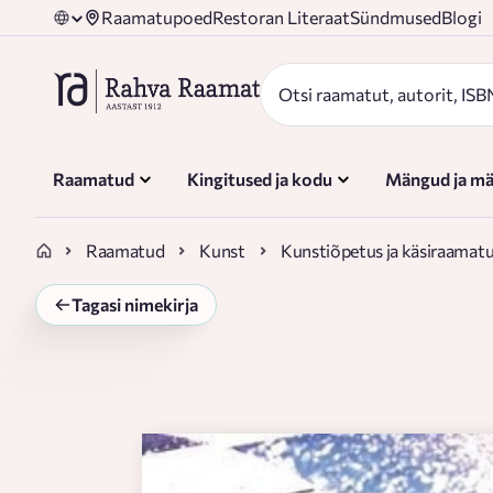
Raamatupoed
Restoran Literaat
Sündmused
Blogi
Raamatud
Kingitused ja kodu
Mängud ja mä
Raamatud
Kunst
Kunstiõpetus ja käsiraamat
Tagasi nimekirja