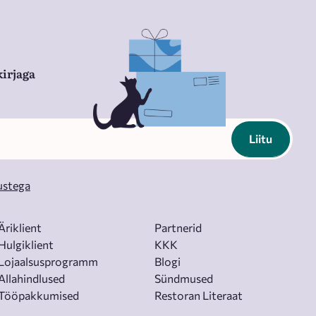
irjaga
Liitu
ustega
Äriklient
Partnerid
Hulgiklient
KKK
Lojaalsusprogramm
Blogi
Allahindlused
Sündmused
Tööpakkumised
Restoran Literaat