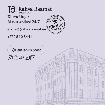
Klienditugi
:
Alusta vestlust 24/7
epood@rahvaraamat.ee
+372 640 6441
Leia lähim pood