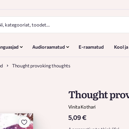
nguasjad
Audioraamatud
E-raamatud
Kool ja
ud
Thought provoking thoughts
Thought prov
Vinita Kothari
5,09 €