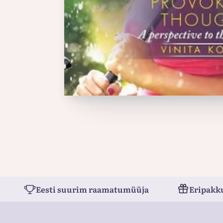
Eesti suurim raamatumüüja
Eripakk