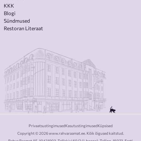
KKK
Blogi
Sündmused
Restoran Literaat
Privaatsustingimused
Kasutustingimused
Küpsised
Copyright © 2026 www.rahvaraamat.ee. Kõik õigused kaitstud.
Rahva Raamat AS, 10421903, Telliskivi 60/2 (I-hoone), Tallinn, 15073, Eesti