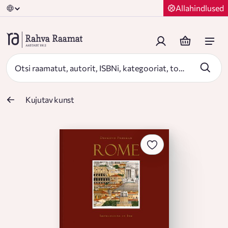
Allahindlused
Kujutav kunst