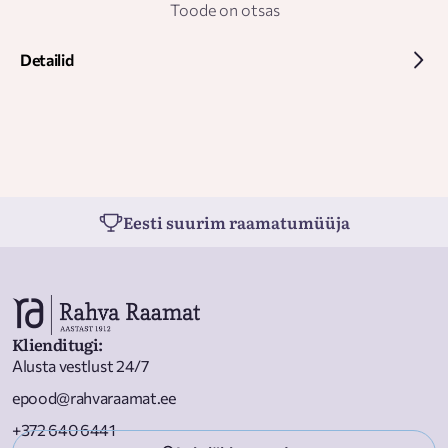
Toode on otsas
Detailid
Eesti suurim raamatumüüja
Klienditugi
:
Alusta vestlust 24/7
epood@rahvaraamat.ee
+372 640 6441