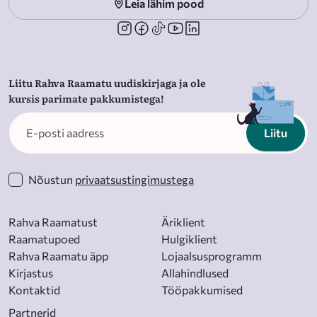
Leia lähim pood
Liitu Rahva Raamatu uudiskirjaga ja ole
kursis parimate pakkumistega!
Liitu
Nõustun
privaatsustingimustega
Rahva Raamatust
Äriklient
Raamatupoed
Hulgiklient
Rahva Raamatu äpp
Lojaalsusprogramm
Kirjastus
Allahindlused
Kontaktid
Tööpakkumised
Partnerid