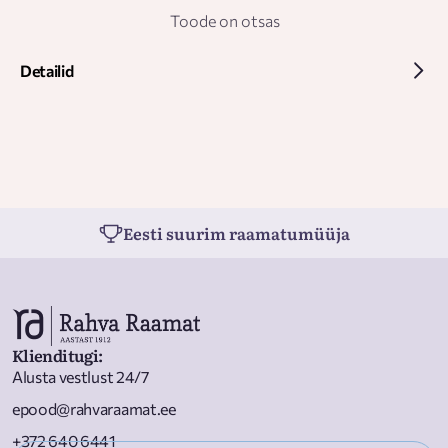
Toode on otsas
Detailid
Eesti suurim raamatumüüja
Klienditugi
:
Alusta vestlust 24/7
epood@rahvaraamat.ee
+372 640 6441