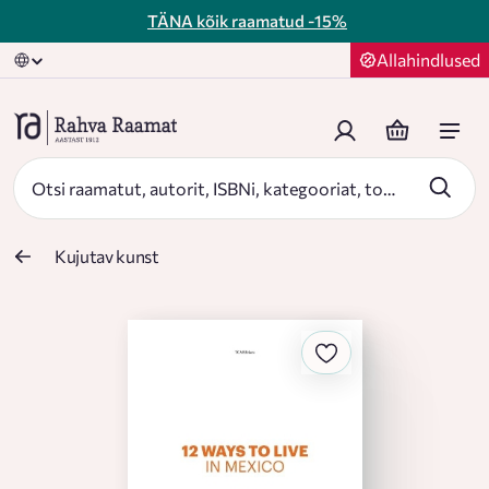
TÄNA kõik raamatud
-15%
Allahindlused
Kujutav kunst