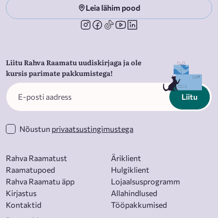
Leia lähim pood
Liitu Rahva Raamatu uudiskirjaga ja ole
kursis parimate pakkumistega!
Liitu
Nõustun
privaatsustingimustega
Rahva Raamatust
Äriklient
Raamatupoed
Hulgiklient
Rahva Raamatu äpp
Lojaalsusprogramm
Kirjastus
Allahindlused
Kontaktid
Tööpakkumised