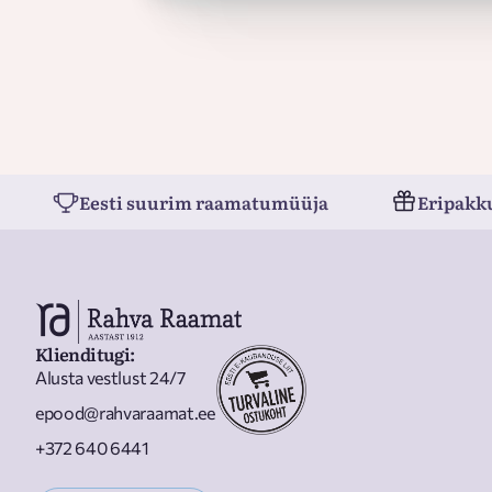
Eesti suurim raamatumüüja
Eripakk
Klienditugi
:
Alusta vestlust 24/7
epood@rahvaraamat.ee
+372 640 6441