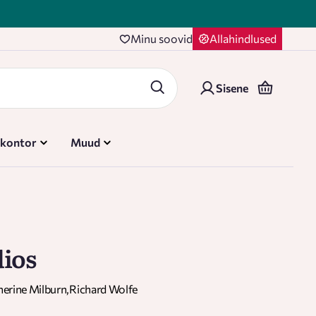
Minu soovid
Allahindlused
Sisene
 kontor
Muud
dios
erine Milburn
,
Richard Wolfe