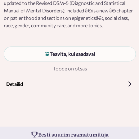
updated to the Revised DSM-5 (Diagnostic and Statistical
Manual of Mental Disorders). Included â€‹is a new â€‹chapter
on patienthood and sections on epigeneticsâ€‹, social class,
race, gender, community care, and more topics.
Teavita, kui saadaval
Toode on otsas
Detailid
Eesti suurim raamatumüüja