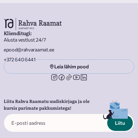
Klienditugi
:
Alusta vestlust 24/7
epood@rahvaraamat.ee
+372 640 6441
Leia lähim pood
Liitu Rahva Raamatu uudiskirjaga ja ole
kursis parimate pakkumistega!
Liitu