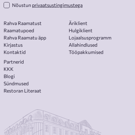
Nõustun
privaatsustingimustega
Rahva Raamatust
Äriklient
Raamatupoed
Hulgiklient
Rahva Raamatu äpp
Lojaalsusprogramm
Kirjastus
Allahindlused
Kontaktid
Tööpakkumised
Partnerid
KKK
Blogi
Sündmused
Restoran Literaat