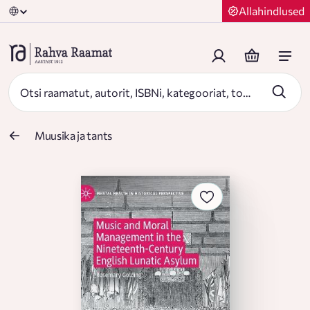
Allahindlused
Muusika ja tants