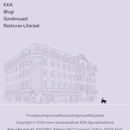
KKK
Blogi
Sündmused
Restoran Literaat
Privaatsustingimused
Kasutustingimused
Küpsised
Copyright © 2026 www.rahvaraamat.ee. Kõik õigused kaitstud.
Rahva Raamat AS, 10421903, Telliskivi 60/2 (I-hoone), Tallinn, 15073, Eesti