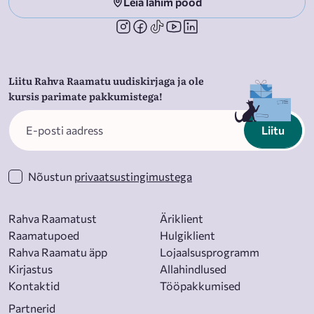
Leia lähim pood
Liitu Rahva Raamatu uudiskirjaga ja ole
kursis parimate pakkumistega!
Liitu
Nõustun
privaatsustingimustega
Rahva Raamatust
Äriklient
Raamatupoed
Hulgiklient
Rahva Raamatu äpp
Lojaalsusprogramm
Kirjastus
Allahindlused
Kontaktid
Tööpakkumised
Partnerid