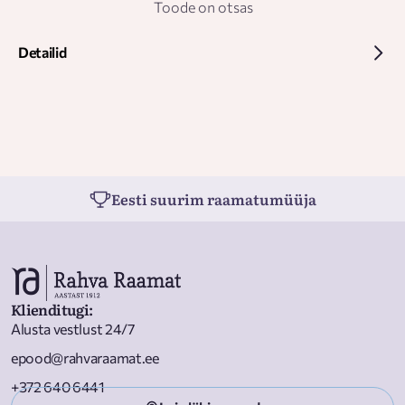
Toode on otsas
Detailid
Eesti suurim raamatumüüja
Klienditugi
:
Alusta vestlust 24/7
epood@rahvaraamat.ee
+372 640 6441