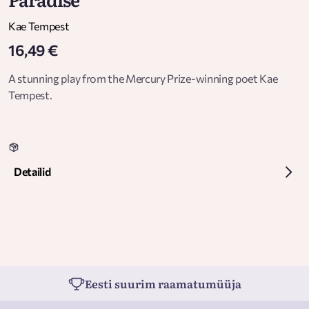
Kae Tempest
16,49 €
A stunning play from the Mercury Prize-winning poet Kae
Tempest.
Detailid
Eesti suurim raamatumüüja