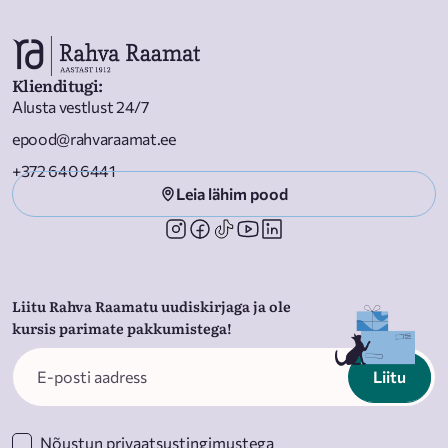
Klienditugi
:
Alusta vestlust 24/7
epood@rahvaraamat.ee
+372 640 6441
Leia lähim pood
Liitu Rahva Raamatu uudiskirjaga ja ole
kursis parimate pakkumistega!
Liitu
Nõustun
privaatsustingimustega