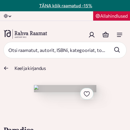
TÄNA kõik raamatud
-15%
Allahindlused
Keel ja kirjandus
Paradise