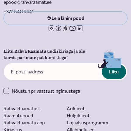
epood@rahvaraamat.ee
+372 640 6441
Leia lähim pood
Liitu Rahva Raamatu uudiskirjaga ja ole
kursis parimate pakkumistega!
Liitu
Nõustun
privaatsustingimustega
Rahva Raamatust
Äriklient
Raamatupoed
Hulgiklient
Rahva Raamatu äpp
Lojaalsusprogramm
Kirjastus
Allahindlused