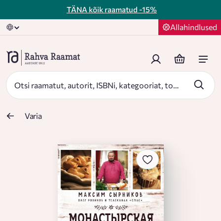
TÄNA kõik raamatud
-15%
Allahindlused
Varia