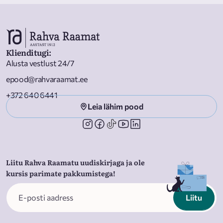
Klienditugi
:
Alusta vestlust 24/7
epood@rahvaraamat.ee
+372 640 6441
Leia lähim pood
Liitu Rahva Raamatu uudiskirjaga ja ole
kursis parimate pakkumistega!
Liitu