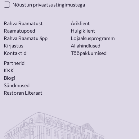
Nõustun
privaatsustingimustega
Rahva Raamatust
Äriklient
Raamatupoed
Hulgiklient
Rahva Raamatu äpp
Lojaalsusprogramm
Kirjastus
Allahindlused
Kontaktid
Tööpakkumised
Partnerid
KKK
Blogi
Sündmused
Restoran Literaat