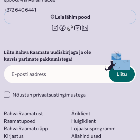
+372 640 6441
Leia lähim pood
Liitu Rahva Raamatu uudiskirjaga ja ole
kursis parimate pakkumistega!
Liitu
Nõustun
privaatsustingimustega
Rahva Raamatust
Äriklient
Raamatupoed
Hulgiklient
Rahva Raamatu äpp
Lojaalsusprogramm
Kirjastus
Allahindlused