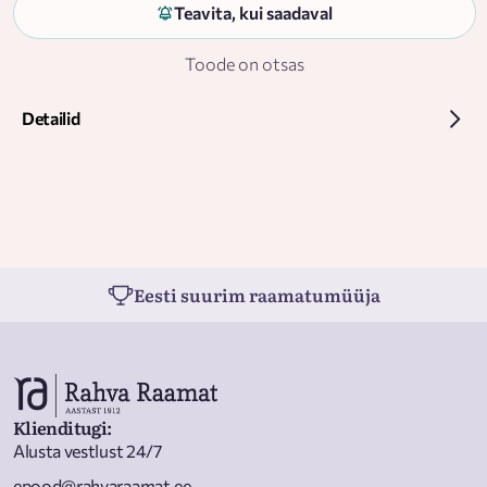
Teavita, kui saadaval
Toode on otsas
Detailid
Eesti suurim raamatumüüja
Klienditugi
:
Alusta vestlust 24/7
epood@rahvaraamat.ee