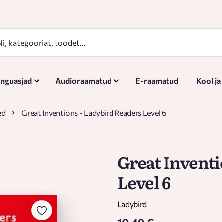
nguasjad
Audioraamatud
E-raamatud
Kool ja
ed
Great Inventions - Ladybird Readers Level 6
Great Inventi
Level 6
Ladybird