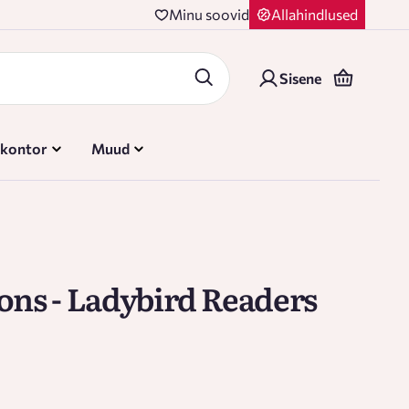
Minu soovid
Allahindlused
Sisene
 kontor
Muud
ons - Ladybird Readers