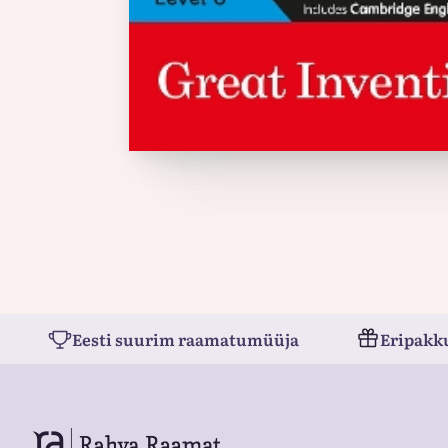
Eesti suurim raamatumüüja
Eripakk