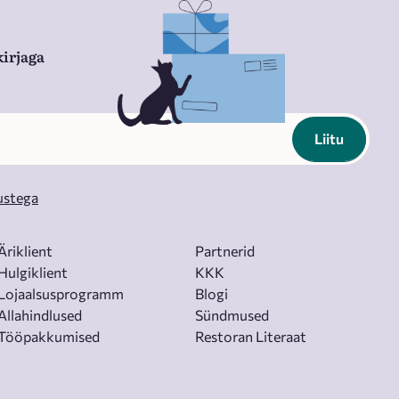
irjaga
Liitu
ustega
Äriklient
Partnerid
Hulgiklient
KKK
Lojaalsusprogramm
Blogi
Allahindlused
Sündmused
Tööpakkumised
Restoran Literaat