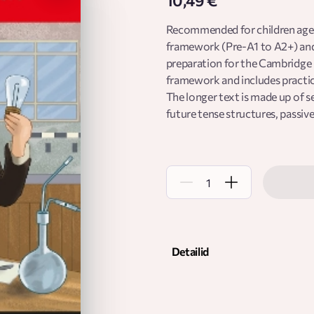
10,49 €
Recommended for children aged 
framework (Pre-A1 to A2+) and i
preparation for the Cambridge E
framework and includes practic
The longer text is made up of 
future tense structures, passive
telephones, or the wheel? Grea
Detailid