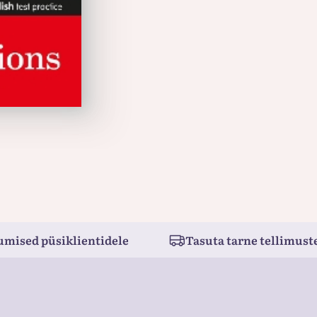
umised püsiklientidele
Tasuta tarne tellimuste