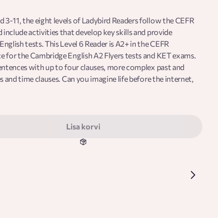
3-11, the eight levels of Ladybird Readers follow the CEFR
nclude activities that develop key skills and provide
nglish tests. This Level 6 Reader is A2+ in the CEFR
e for the Cambridge English A2 Flyers tests and KET exams.
sentences with up to four clauses, more complex past and
s and time clauses. Can you imagine life before the internet,
t inventions can change the world!
Lisa korvi