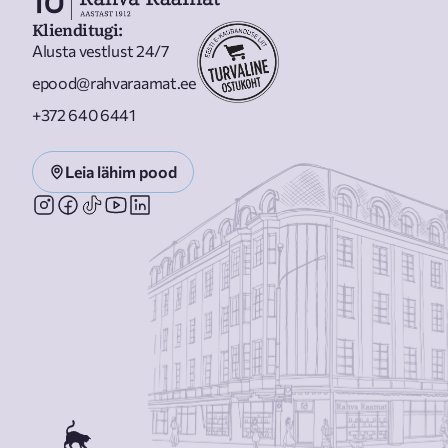
Klienditugi
:
Alusta vestlust 24/7
epood@rahvaraamat.ee
+372 640 6441
Leia lähim pood