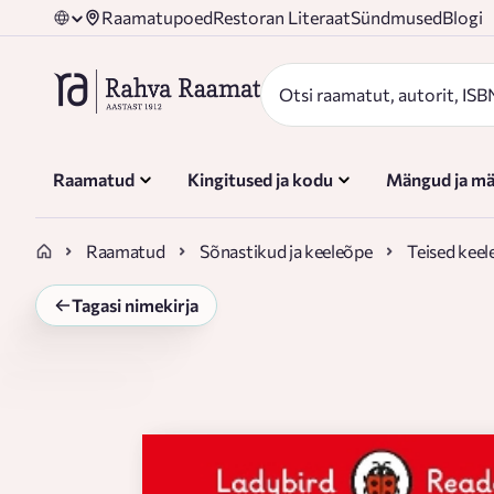
Raamatupoed
Restoran Literaat
Sündmused
Blogi
Raamatud
Kingitused ja kodu
Mängud ja mä
Raamatud
Sõnastikud ja keeleõpe
Teised keel
Tagasi nimekirja