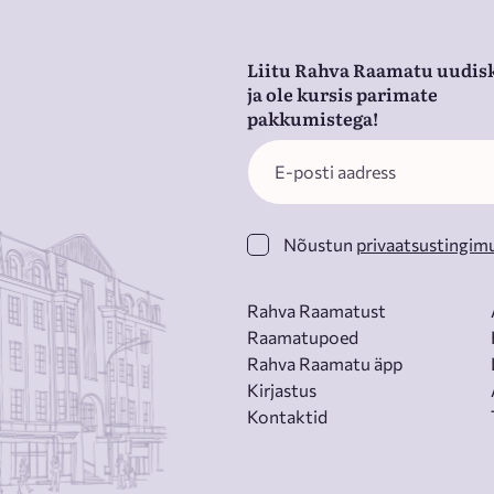
Liitu Rahva Raamatu uudisk
ja ole kursis parimate
pakkumistega!
Nõustun
privaatsustingim
Rahva Raamatust
Raamatupoed
Rahva Raamatu äpp
Kirjastus
Kontaktid