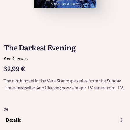
The Darkest Evening
Ann Cleeves
32,99 €
The ninth novel in the Vera Stanhope series from the Sunday
Times bestseller Ann Cleeves; now a major TV series from ITV.
Detailid