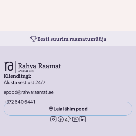
Eesti suurim raamatumüüja
Klienditugi
:
Alusta vestlust 24/7
epood@rahvaraamat.ee
+372 640 6441
Leia lähim pood