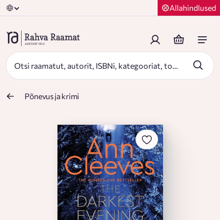
Allahindlused
Põnevus ja krimi