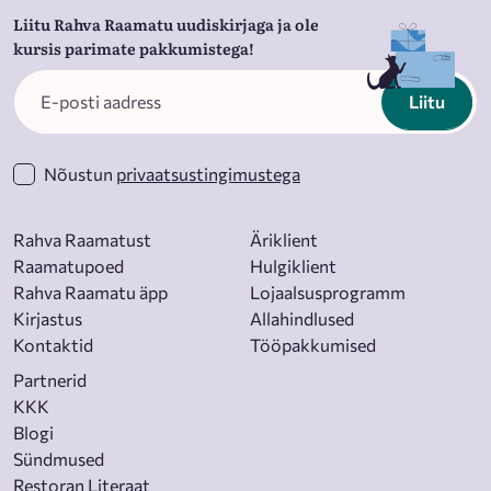
Liitu Rahva Raamatu uudiskirjaga ja ole
kursis parimate pakkumistega!
Liitu
Nõustun
privaatsustingimustega
Rahva Raamatust
Äriklient
Raamatupoed
Hulgiklient
Rahva Raamatu äpp
Lojaalsusprogramm
Kirjastus
Allahindlused
Kontaktid
Tööpakkumised
Partnerid
KKK
Blogi
Sündmused
Restoran Literaat