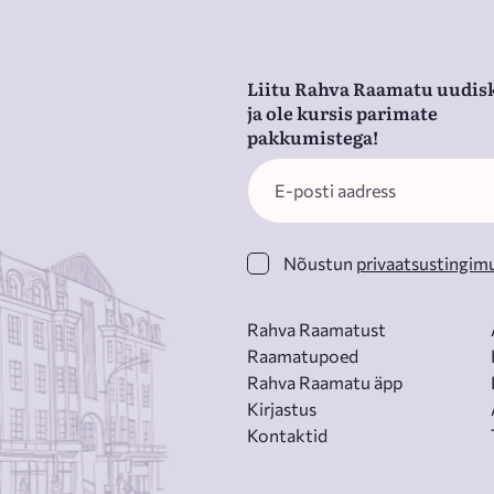
Liitu Rahva Raamatu uudisk
ja ole kursis parimate
pakkumistega!
Nõustun
privaatsustingim
Rahva Raamatust
Raamatupoed
Rahva Raamatu äpp
Kirjastus
Kontaktid