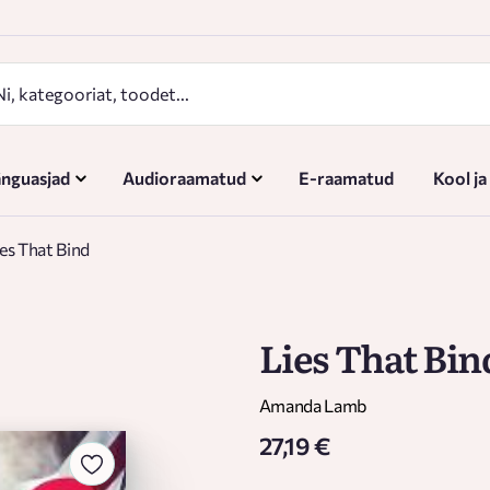
nguasjad
Audioraamatud
E-raamatud
Kool ja
ies That Bind
Lies That Bin
Amanda Lamb
27,19 €