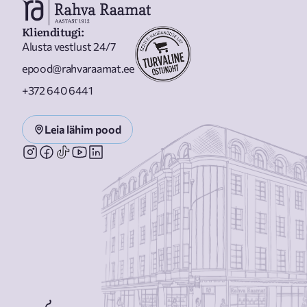
Klienditugi
:
Alusta vestlust 24/7
epood@rahvaraamat.ee
+372 640 6441
Leia lähim pood