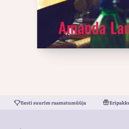
Eesti suurim raamatumüüja
Eripakk