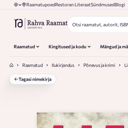
Raamatupoed
Restoran Literaat
Sündmused
Blogi
Raamatud
Kingitused ja kodu
Mängud ja mä
Raamatud
Ilukirjandus
Põnevus ja krimi
L
Tagasi nimekirja