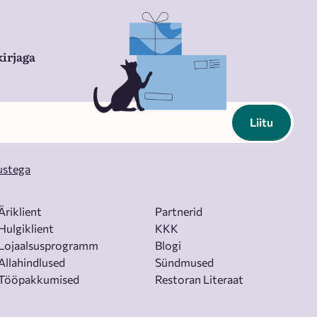
irjaga
Liitu
ustega
Äriklient
Partnerid
Hulgiklient
KKK
Lojaalsusprogramm
Blogi
Allahindlused
Sündmused
Tööpakkumised
Restoran Literaat