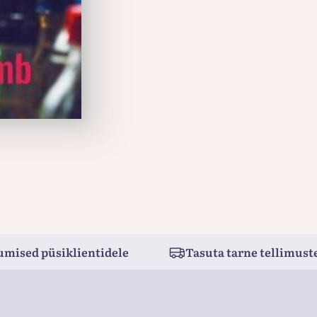
umised püsiklientidele
Tasuta tarne tellimuste