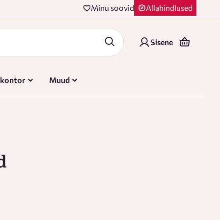
Minu soovid
Allahindlused
Sisene
 kontor
Muud
d