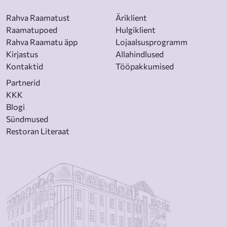
„Teine naine”
ehmatas mul sokid jalast. Kõige ootamatuma
lõpuga psühholoogiline põnevik. Seda oli võimatu käest panna!
Rahva Raamatust
Äriklient
– Michele Campbell
Raamatupoed
Hulgiklient
Rahva Raamatu äpp
Lojaalsusprogramm
Sõltuvust tekitav, täiesti klaustrofoobiline raamat. See pani
Kirjastus
Allahindlused
mu südame taguma ja tõi esile kõige süngemad hirmud
Kontaktid
Tööpakkumised
abikaasa ja naisena.
– Emma Kavanagh
Partnerid
KKK
Blogi
Sündmused
Restoran Literaat