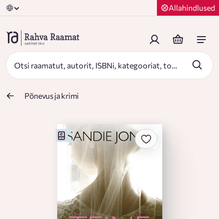
Allahindlused
Põnevus ja krimi