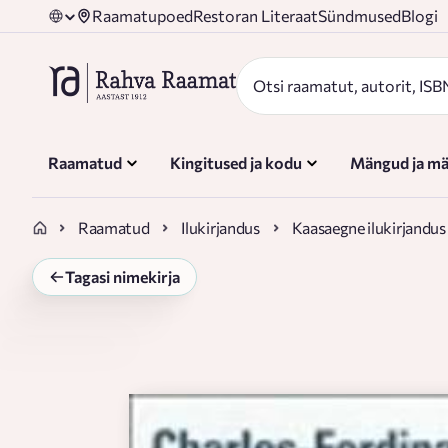
Raamatupoed
Restoran Literaat
Sündmused
Blogi
Raamatud
Kingitused ja kodu
Mängud ja mä
Raamatud
Ilukirjandus
Kaasaegne ilukirjandus
Tagasi nimekirja