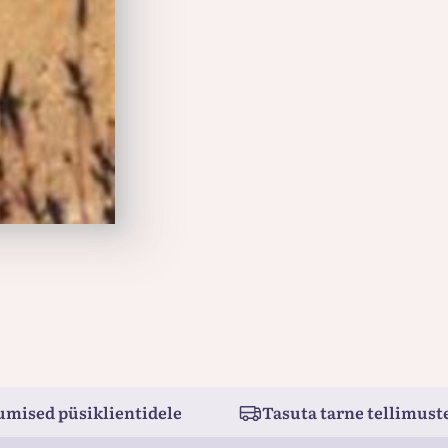
umised püsiklientidele
Tasuta tarne tellimuste