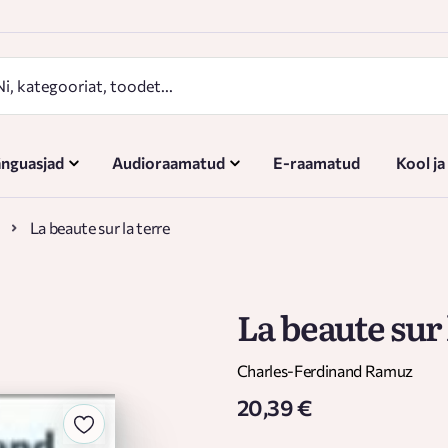
nguasjad
Audioraamatud
E-raamatud
Kool ja
La beaute sur la terre
La beaute sur 
Charles-Ferdinand Ramuz
20,39 €