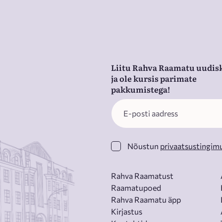
Liitu Rahva Raamatu uudisk
ja ole kursis parimate
pakkumistega!
Nõustun
privaatsustingim
Rahva Raamatust
Raamatupoed
Rahva Raamatu äpp
Kirjastus