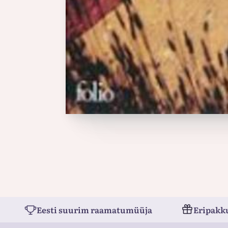
Eesti suurim raamatumüüja
Eripakk