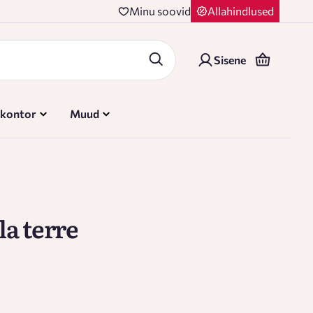
Minu soovid
Allahindlused
Sisene
 kontor
Muud
la terre