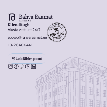
Klienditugi
:
Alusta vestlust 24/7
epood@rahvaraamat.ee
+372 640 6441
Leia lähim pood