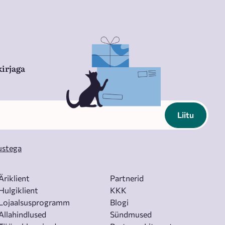
irjaga
Liitu
ustega
Äriklient
Partnerid
Hulgiklient
KKK
Lojaalsusprogramm
Blogi
Allahindlused
Sündmused