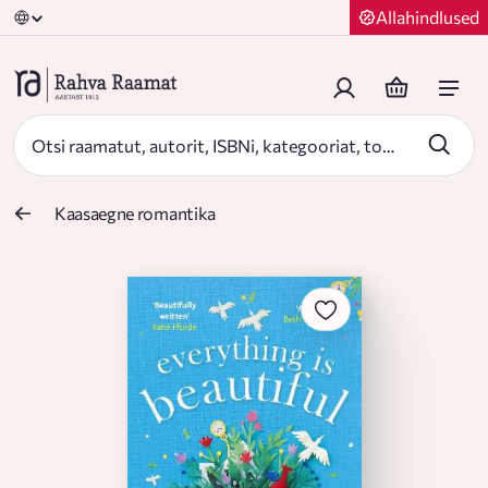
Allahindlused
Kaasaegne romantika