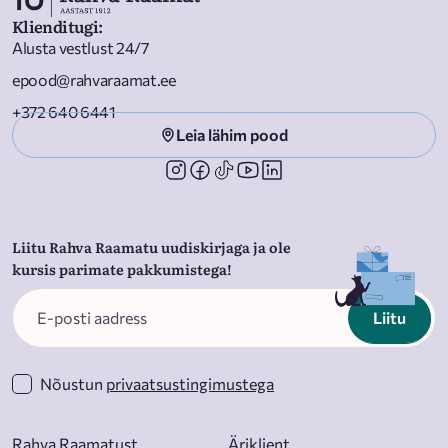
Klienditugi
:
Alusta vestlust 24/7
epood@rahvaraamat.ee
+372 640 6441
Leia lähim pood
Liitu Rahva Raamatu uudiskirjaga ja ole
kursis parimate pakkumistega!
Liitu
Nõustun
privaatsustingimustega
Rahva Raamatust
Äriklient