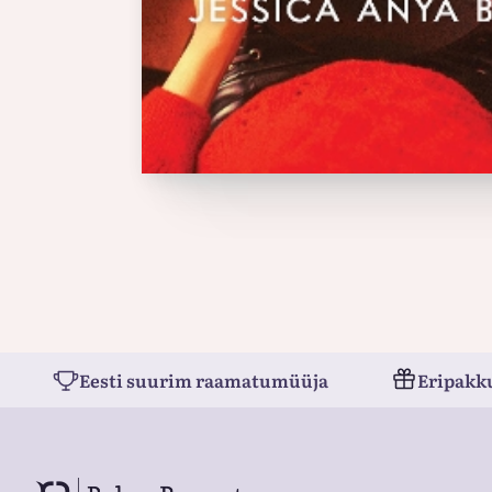
Eesti suurim raamatumüüja
Eripakk