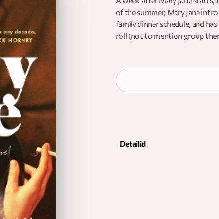
A week after Mary Jane starts, 
of the summer, Mary Jane intro
family dinner schedule, and has 
roll (not to mention group ther
Detailid