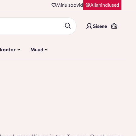
Minu soovid
Allahindlused
Sisene
 kontor
Muud