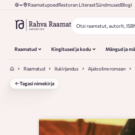
Raamatupoed
Restoran Literaat
Sündmused
Blogi
Raamatud
Kingitused ja kodu
Mängud ja mä
Raamatud
Ilukirjandus
Ajalooline romaan
Tagasi nimekirja