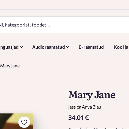
nguasjad
Audioraamatud
E-raamatud
Kool ja
Mary Jane
Mary Jane
Jessica Anya Blau
34,01 €