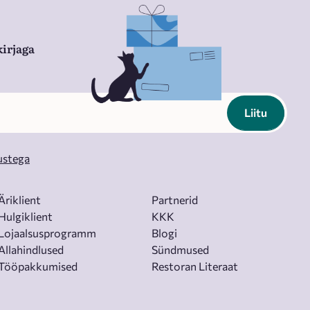
irjaga
Liitu
ustega
Äriklient
Partnerid
Hulgiklient
KKK
Lojaalsusprogramm
Blogi
Allahindlused
Sündmused
Tööpakkumised
Restoran Literaat