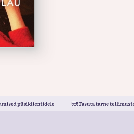
umised püsiklientidele
Tasuta tarne tellimuste