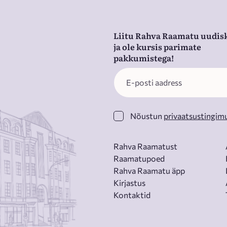
Liitu Rahva Raamatu uudisk
ja ole kursis parimate
pakkumistega!
Nõustun
privaatsustingim
Rahva Raamatust
Raamatupoed
Rahva Raamatu äpp
Kirjastus
Kontaktid