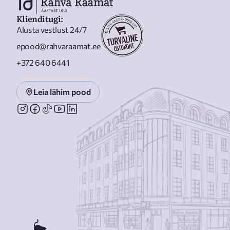
Klienditugi
:
Alusta vestlust 24/7
epood@rahvaraamat.ee
+372 640 6441
Leia lähim pood