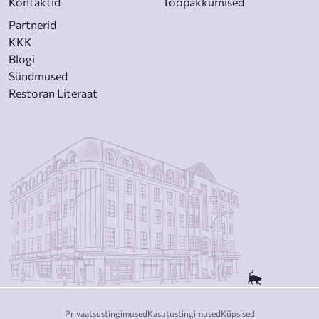
Kontaktid
Tööpakkumised
Partnerid
KKK
Blogi
Sündmused
Restoran Literaat
Privaatsustingimused
Kasutustingimused
Küpsised