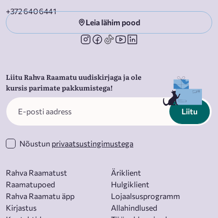
+372 640 6441
Leia lähim pood
Liitu Rahva Raamatu uudiskirjaga ja ole
kursis parimate pakkumistega!
Liitu
Nõustun
privaatsustingimustega
Rahva Raamatust
Äriklient
Raamatupoed
Hulgiklient
Rahva Raamatu äpp
Lojaalsusprogramm
Kirjastus
Allahindlused