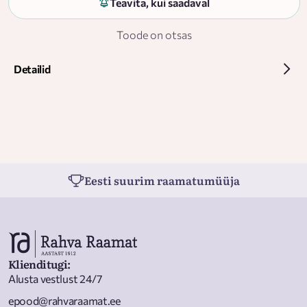
Teavita, kui saadaval
Toode on otsas
Detailid
Eesti suurim raamatumüüja
Klienditugi
:
Alusta vestlust 24/7
epood@rahvaraamat.ee