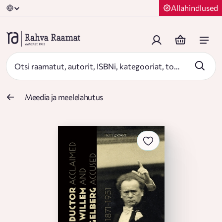
Allahindlused
Meedia ja meelelahutus