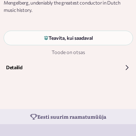
Mengelberg, undeniably the greatest conductor in Dutch
music history.
Teavita, kui saadaval
Toode on otsas
Detailid
Eesti suurim raamatumüüja