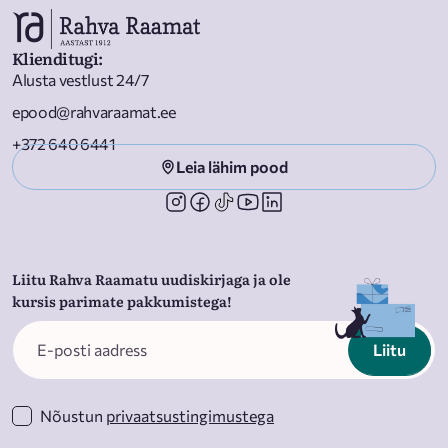
Klienditugi
:
Alusta vestlust 24/7
epood@rahvaraamat.ee
+372 640 6441
Leia lähim pood
Liitu Rahva Raamatu uudiskirjaga ja ole
kursis parimate pakkumistega!
Liitu
Nõustun
privaatsustingimustega