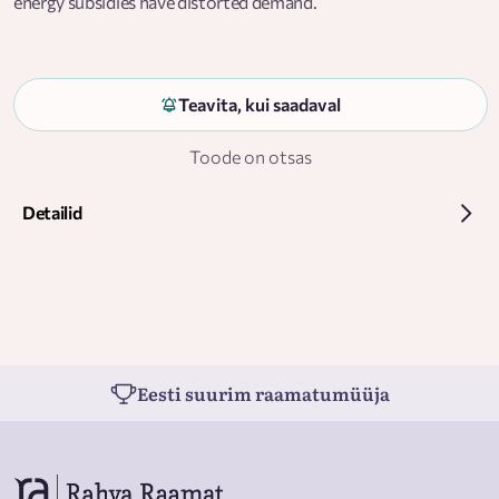
energy subsidies have distorted demand.
Teavita, kui saadaval
Toode on otsas
Detailid
Eesti suurim raamatumüüja