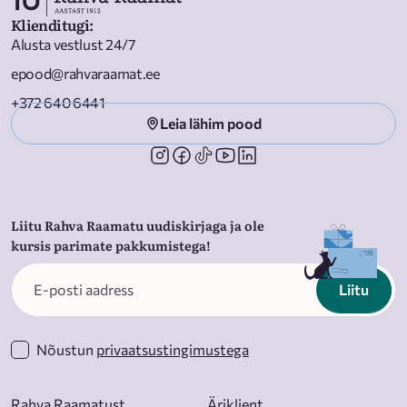
Klienditugi
:
Alusta vestlust 24/7
epood@rahvaraamat.ee
+372 640 6441
Leia lähim pood
Liitu Rahva Raamatu uudiskirjaga ja ole
kursis parimate pakkumistega!
Liitu
Nõustun
privaatsustingimustega
Rahva Raamatust
Äriklient