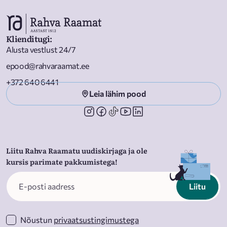
Klienditugi
:
Alusta vestlust 24/7
epood@rahvaraamat.ee
+372 640 6441
Leia lähim pood
Liitu Rahva Raamatu uudiskirjaga ja ole
kursis parimate pakkumistega!
Liitu
Nõustun
privaatsustingimustega