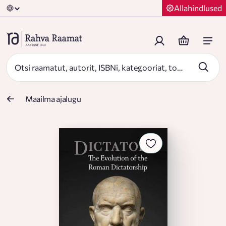
Allahindlused
Maailma ajalugu