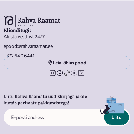
Klienditugi
:
Alusta vestlust 24/7
epood@rahvaraamat.ee
+372 640 6441
Leia lähim pood
Liitu Rahva Raamatu uudiskirjaga ja ole
kursis parimate pakkumistega!
Liitu