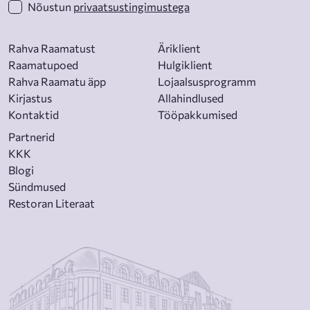
Nõustun
privaatsustingimustega
Rahva Raamatust
Äriklient
Raamatupoed
Hulgiklient
Rahva Raamatu äpp
Lojaalsusprogramm
Kirjastus
Allahindlused
Kontaktid
Tööpakkumised
Partnerid
KKK
Blogi
Sündmused
Restoran Literaat