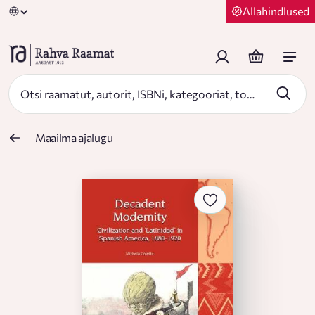
Allahindlused
Maailma ajalugu