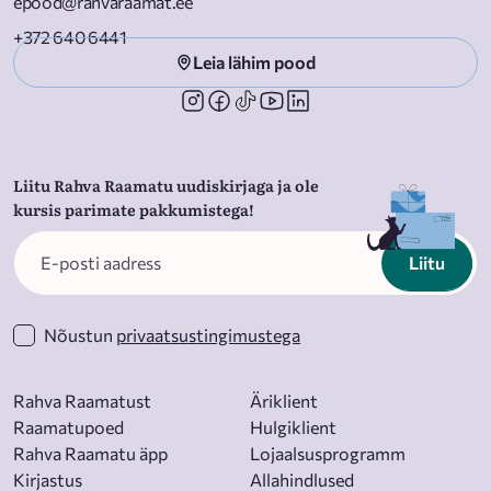
epood@rahvaraamat.ee
+372 640 6441
Leia lähim pood
Liitu Rahva Raamatu uudiskirjaga ja ole
kursis parimate pakkumistega!
Liitu
Nõustun
privaatsustingimustega
Rahva Raamatust
Äriklient
Raamatupoed
Hulgiklient
Rahva Raamatu äpp
Lojaalsusprogramm
Kirjastus
Allahindlused