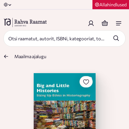
Allahindlused
Maailma ajalugu