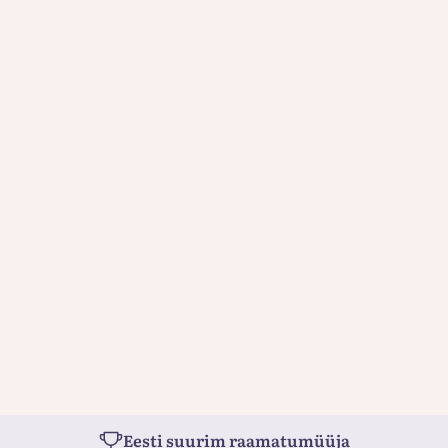
Eesti suurim raamatumüüja