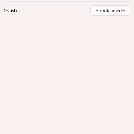
0 vastet
Populaarsed