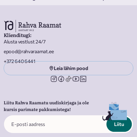
Klienditugi
:
Alusta vestlust 24/7
epood@rahvaraamat.ee
+372 640 6441
Leia lähim pood
Liitu Rahva Raamatu uudiskirjaga ja ole
kursis parimate pakkumistega!
Liitu