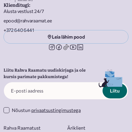
Klienditugi
:
Alusta vestlust 24/7
epood@rahvaraamat.ee
+372 640 6441
Leia lähim pood
Liitu Rahva Raamatu uudiskirjaga ja ole
kursis parimate pakkumistega!
Liitu
Nõustun
privaatsustingimustega
Rahva Raamatust
Äriklient