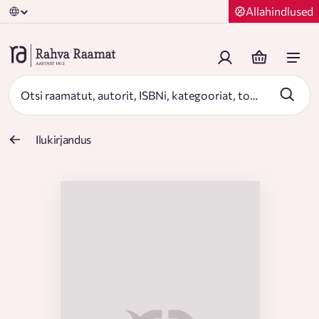
Allahindlused
Ilukirjandus