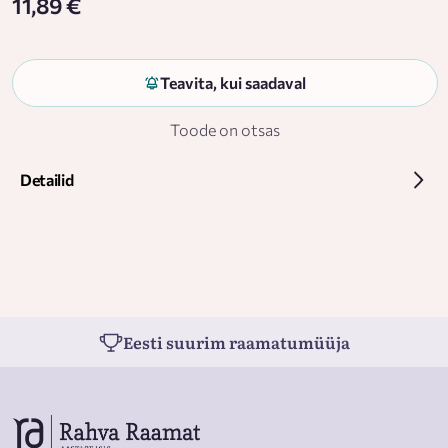
11,89 €
Teavita, kui saadaval
Toode on otsas
Detailid
Eesti suurim raamatumüüja