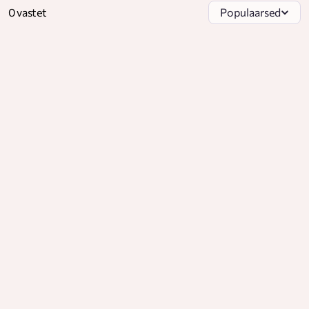
0 vastet
Populaarsed