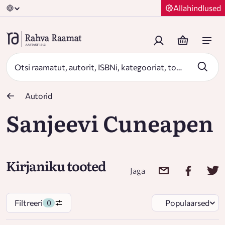
Allahindlused
Autorid
Sanjeevi Cuneapen
Kirjaniku tooted
Jaga
Filtreeri
Populaarsed
0