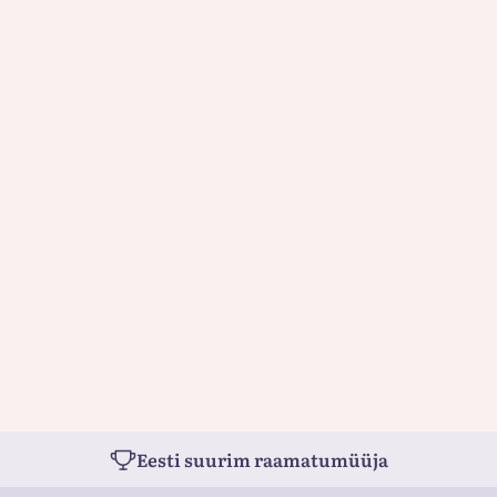
Eesti suurim raamatumüüja