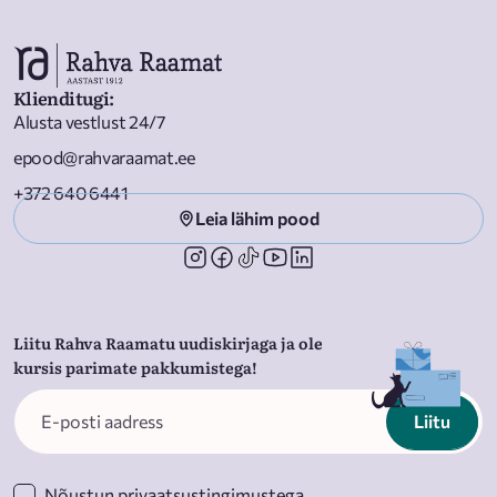
Klienditugi
:
Alusta vestlust 24/7
epood@rahvaraamat.ee
+372 640 6441
Leia lähim pood
Liitu Rahva Raamatu uudiskirjaga ja ole
kursis parimate pakkumistega!
Liitu
Nõustun
privaatsustingimustega