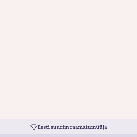
Eesti suurim raamatumüüja