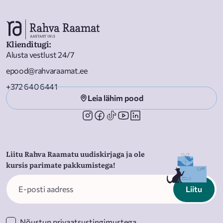
Klienditugi
:
Alusta vestlust 24/7
epood@rahvaraamat.ee
+372 640 6441
Leia lähim pood
Liitu Rahva Raamatu uudiskirjaga ja ole
kursis parimate pakkumistega!
Liitu
Nõustun
privaatsustingimustega