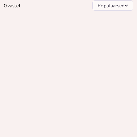
0 vastet
Populaarsed