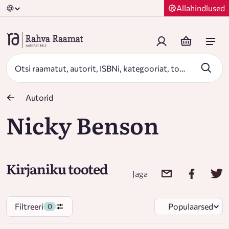
Allahindlused
Autorid
Nicky Benson
Kirjaniku tooted
Jaga
Filtreeri
Populaarsed
0