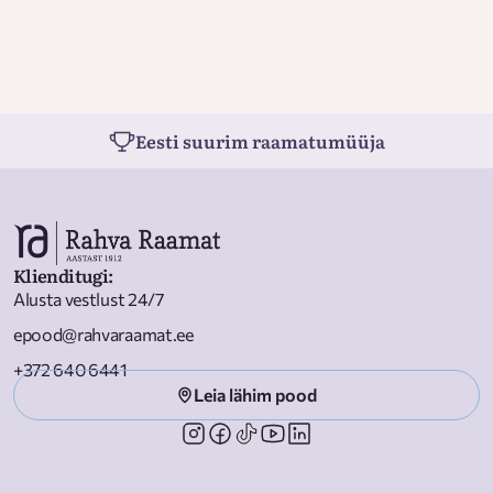
Eesti suurim raamatumüüja
Klienditugi
:
Alusta vestlust 24/7
epood@rahvaraamat.ee
+372 640 6441
Leia lähim pood