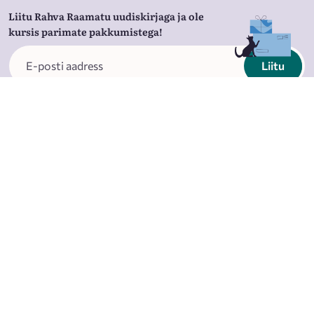
Liitu Rahva Raamatu uudiskirjaga ja ole
kursis parimate pakkumistega!
Liitu
Nõustun
privaatsustingimustega
Rahva Raamatust
Äriklient
Raamatupoed
Hulgiklient
Rahva Raamatu äpp
Lojaalsusprogramm
Kirjastus
Allahindlused
Kontaktid
Tööpakkumised
Partnerid
KKK
Blogi
Sündmused
Restoran Literaat